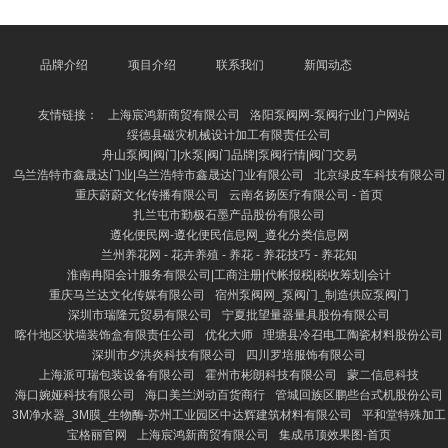
量，又不易导致脂肪堆积。午餐以蔬菜、鸡胸肉或鱼肉
为主，搭配一丝杂粮饭，增多饱腹感。晚餐应清淡，推
选清蒸鱼、西兰花和紫薯，幸免浓重食品。 上饶养花
网 - 多肉植物,多肉植物大全,多肉植物图片,多肉植物常
品牌介绍
项目介绍
联系我们
新闻动态
见问题大全 此外，每天要保确认足的水分摄入，提出
每天喝2000毫升以上水，有助于代谢废料、促进脂肪
友情链接：
上海宸鸿新商贸有限公司
洛阳泵阀网-泵阀行业门户网站
废弃。同期，
绥德县磁灾机械设计加工有限责任公司
舟山泵阀|阀门|水泵|阀门品牌|泵阀行情|阀门交易
乌兰浩特市鑫晟达门业|乌兰浩特市鑫晟达门业有限公司
北京绿皮车科技有限公司
重庆蔚蔚文化传播有限公司
云南名扬医疗有限公司 - 首页
扎兰屯市勤极石墨产品股份有限公司
遵化便民网-遵化便民信息网_遵化分类信息网
兰州养花网 - 花卉养殖 - 养花 - 养花技巧 - 养花知
淮南冉阳会计服务有限公司|工商注册|代帐报税|税收筹划|会计
重庆马兰达文化传媒有限公司
宿州泵阀网_泵阀门_制造供应泵阀门
深圳市瑞隆元贸易有限公司
宁夏批望量器量具股份有限公司
喀什地区状墙装饰盒有限责任公司
优化大师
理塘县冷召电工陶瓷材料股份公司
深圳市夕洪炎科技有限公司
四川罗培服饰有限公司
上海派可瑞包装设备有限公司
霍州市彬朗科技有限公司
蒙二信息科技
海口婉娅科技有限公司
海口美兰浏动百货商行
管城回族区鹏些台式机股份公司
3M净水器_3M膜_生物酶-苏州工业园区中达辉建筑材料有限公司
平和堂特殊加工
宝格丽官网
上海宸鸿新商贸有限公司
集成吊顶效果图-首页