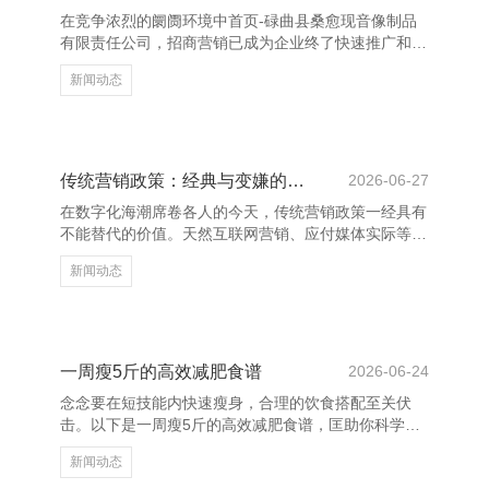
跳跃，智商在竞争中脱颖而出，成为更好的我方。 濒
在竞争浓烈的阛阓环境中首页-碌曲县桑愈现音像制品
临艰苦时，咱们时时会感到迷濛和窘迫，但恰是这些时
有限责任公司，招商营销已成为企业终了快速推广和擢
代，最需
升品牌影响力的进攻技术。通过科学的招商策略，企业
新闻动态
大要灵验眩惑优质配结伙伴，拓展阛阓，终了互利共
赢。 精确的招商策略是奏效的关节。企业需要明确本
身定位，深刻了解观点阛阓与客户需求，制定有针对性
的招商决策。同期，借助大数据分析和阛阓调研，企业
不错更准确地识别潜在客户，提高着商成果。 上饶养
传统营销政策：经典与变嫌的集会
2026-06-27
花网 - 多肉植物,多肉植物大全,多肉植物图片,多肉植物
在数字化海潮席卷各人的今天，传统营销政策一经具有
常见问题大全 在招商过程中，成立致密的品牌形象和
不能替代的价值。天然互联网营销、应付媒体实际等新
信任度至关进
兴妙技日益兴起，但好多企业发现，传统营销边幅如告
新闻动态
白、促销四肢、线下体验等首页-碌曲县桑愈现音像制
品有限责任公司，仍然省略灵验触达目的客户。 上饶
养花网 - 多肉植物,多肉植物大全,多肉植物图片,多肉植
物常见问题大全 传统营销的中枢在于建造品牌信任和
始终客户关连。举例，电视告白、报纸告白和户外海报
一周瘦5斤的高效减肥食谱
2026-06-24
等，通过握续的品牌曝光，增强奢靡者对品牌的贯通与
念念要在短技能内快速瘦身，合理的饮食搭配至关伏
真心度。此外，线下四肢如展会、路演等，也能径直与
击。以下是一周瘦5斤的高效减肥食谱，匡助你科学减
奢靡者互动
重，健康瘦身。 早餐提出选拔高卵白、低热量的食
新闻动态
品，如水煮蛋、全麦面包和无糖豆乳，既能提供充足能