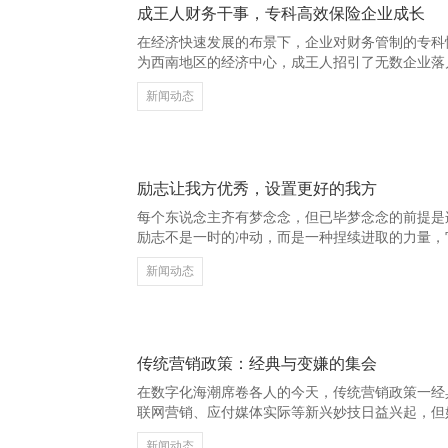
成王人财务干事，专科高效保险企业成长
在经济快速发展的布景下，企业对财务管制的专科
为西南地区的经济中心，成王人招引了无数企业落
为企业肃肃前行的紧迫守旧。 成王人的财务干事
新闻动态
的责任作风和高效的运作风物，为企业提供全成见
册、税务霸术到财务报表编制、审计策划，每一步
裁减运营风险，莳植管制服从。 上饶养花网 - 多
图片,多肉植物常见问题大全 跟着计谋环境的束缚
励志让我方优秀，设置更好的我方
每个东说念主齐有梦念念，但已毕梦念念的前提是
励志不是一时的冲动，而是一种捏续进取的力量，
败后再行站起。 上饶养花网 - 多肉植物,多肉植物
新闻动态
见问题大全 优秀的东说念主从不轻言毁灭。他们
登场、矢志不渝。每一次勉力，齐是对自我的一次
标迈进的一步。唯有连接学习、连接跳跃，智商在
我方。 濒临艰苦时，咱们时时会感到迷濛和窘迫
传统营销政策：经典与变嫌的集会
在数字化海潮席卷各人的今天，传统营销政策一经
联网营销、应付媒体实际等新兴妙技日益兴起，但
如告白、促销四肢、线下体验等首页-碌曲县桑愈
新闻动态