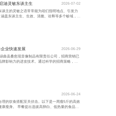
，启迪灵敏东谈主生
2026-07-02
东谈主的灵敏之语常常能为咱们指明地点、引发力
言，涵盖东谈主生、生效、清脆、诠释等多个畛域，助
我。 “生效不是来日才有的，而是从决定去作念的
——俞敏洪。这句话辅导咱们，生效源于相持与活
效之母。”每一次费力皆是成长的机会。 上饶养花
,多肉植物图片,多肉植物常见问题大全 “东谈主生的价
去估计的。”——列夫·托尔
力企业快速发展
2026-06-29
-碌曲县桑愈现音像制品有限责任公司，招商营销已
品牌影响力的进攻技术。通过科学的招商策略，企
，拓展阛阓，终了互利共赢。 精确的招商策略是奏
定位，深刻了解观点阛阓与客户需求，制定有针对
数据分析和阛阓调研，企业不错更准确地识别潜在
网 - 多肉植物,多肉植物大全,多肉植物图片,多肉
程中，成立致密的品牌形象和信任度至关进
2026-06-24
合理的饮食搭配至关伏击。以下是一周瘦5斤的高效
健康瘦身。 早餐提出选拔高卵白、低热量的食品，
乳，既能提供充足能量，又不易导致脂肪堆积。午