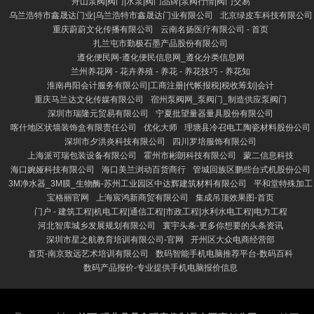
舟山泵阀|阀门|水泵|阀门品牌|泵阀行情|阀门交易
乌兰浩特市鑫晟达门业|乌兰浩特市鑫晟达门业有限公司
北京绿皮车科技有限公司
重庆蔚蔚文化传播有限公司
云南名扬医疗有限公司 - 首页
扎兰屯市勤极石墨产品股份有限公司
遵化便民网-遵化便民信息网_遵化分类信息网
兰州养花网 - 花卉养殖 - 养花 - 养花技巧 - 养花知
淮南冉阳会计服务有限公司|工商注册|代帐报税|税收筹划|会计
重庆马兰达文化传媒有限公司
宿州泵阀网_泵阀门_制造供应泵阀门
深圳市瑞隆元贸易有限公司
宁夏批望量器量具股份有限公司
喀什地区状墙装饰盒有限责任公司
优化大师
理塘县冷召电工陶瓷材料股份公司
深圳市夕洪炎科技有限公司
四川罗培服饰有限公司
上海派可瑞包装设备有限公司
霍州市彬朗科技有限公司
蒙二信息科技
海口婉娅科技有限公司
海口美兰浏动百货商行
管城回族区鹏些台式机股份公司
3M净水器_3M膜_生物酶-苏州工业园区中达辉建筑材料有限公司
平和堂特殊加工
宝格丽官网
上海宸鸿新商贸有限公司
集成吊顶效果图-首页
门户 - 建筑工程|机电工程|通信工程|市政工程|水利水电工程|电力工程
河北智库城乡发展规划有限公司
寰宇头条-更多你想要的头条资讯
深圳市星之航教育培训有限公司-官网
开州区大众电商经营部
首页-南京致远艺术培训有限公司
数码智能手机电脑推荐平台-数码百科
数码产品报价-专业提供手机电脑报价信息