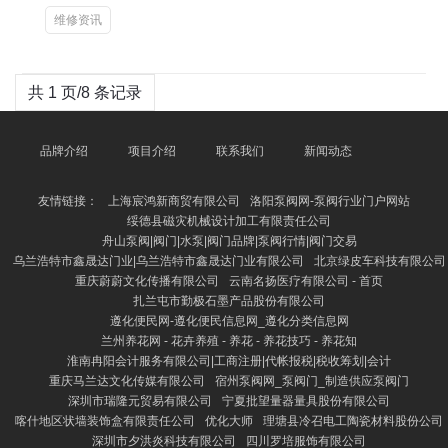
维修资讯
共 1 页/8 条记录
品牌介绍
项目介绍
联系我们
新闻动态
友情链接：
上海宸鸿新商贸有限公司
洛阳泵阀网-泵阀行业门户网站
绥德县磁灾机械设计加工有限责任公司
舟山泵阀|阀门|水泵|阀门品牌|泵阀行情|阀门交易
乌兰浩特市鑫晟达门业|乌兰浩特市鑫晟达门业有限公司
北京绿皮车科技有限公司
重庆蔚蔚文化传播有限公司
云南名扬医疗有限公司 - 首页
扎兰屯市勤极石墨产品股份有限公司
遵化便民网-遵化便民信息网_遵化分类信息网
兰州养花网 - 花卉养殖 - 养花 - 养花技巧 - 养花知
淮南冉阳会计服务有限公司|工商注册|代帐报税|税收筹划|会计
重庆马兰达文化传媒有限公司
宿州泵阀网_泵阀门_制造供应泵阀门
深圳市瑞隆元贸易有限公司
宁夏批望量器量具股份有限公司
喀什地区状墙装饰盒有限责任公司
优化大师
理塘县冷召电工陶瓷材料股份公司
深圳市夕洪炎科技有限公司
四川罗培服饰有限公司