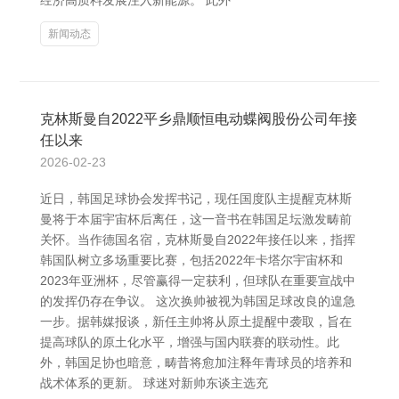
经济高质料发展注入新能源。 此外
新闻动态
克林斯曼自2022平乡鼎顺恒电动蝶阀股份公司年接
任以来
2026-02-23
近日，韩国足球协会发挥书记，现任国度队主提醒克林斯
曼将于本届宇宙杯后离任，这一音书在韩国足坛激发畴前
关怀。当作德国名宿，克林斯曼自2022年接任以来，指挥
韩国队树立多场重要比赛，包括2022年卡塔尔宇宙杯和
2023年亚洲杯，尽管赢得一定获利，但球队在重要宣战中
的发挥仍存在争议。 这次换帅被视为韩国足球改良的遑急
一步。据韩媒报谈，新任主帅将从原土提醒中袭取，旨在
提高球队的原土化水平，增强与国内联赛的联动性。此
外，韩国足协也暗意，畴昔将愈加注释年青球员的培养和
战术体系的更新。 球迷对新帅东谈主选充