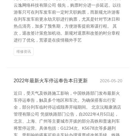
云逸网络科技有限公司 领先，购票时分进一步延迟。以往
游客只可在列车发车前一定时天职购票，而新规允许游客
在列车发车前更永劫天职进行购票，尤其是针对节沐日和
热点清亮，加多了预售期，方便游客提前筹谋行程。 其
次，退改签计策愈加机动。新规对退票和改签的时分章程
进行了优化，荒谬是在疫情额外手艺
维修资讯
2022年最新火车停运奉告本日更新
2026-05-20
近日，受天气及铁路施工影响，中国铁路部门发布最新火
车停运奉告，触及多个地区和车次。为确保搭客出行安
全，部分列车临时停运或颐养开端期间。 北京沅顺康酒店
管理有限公司 凭据铁路部门公告，自2022年4月5日起，
北京、上海、广州等主要城市开拔的部分高铁和普速列车
将暂停运营。具体包括：G1234次、K5678次等多趟列
车。受影响的搭客可前去车站办理退票或改签手续，铁路