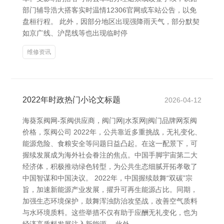
部门辅导浩大搭客实时温情12306官网或车站公告，以免
盘桓行程。 此外，因部分地区出现强降雨天气，部分默契
如京广线、沪昆线等也出现临时停
维修资讯
2022年时政热门小论文标题
2026-04-12
海葵泵阀网-泵阀供应商，阀门网|水泵网|阀门品牌网泵阀
价格，泵阀公司 2022年，公共靠近多重挑战，无礼变化、
能源危险、食粮安全等问题日益凸起。在这一配景下，可
握续发展成为海外社会眷注的焦点。中国手脚宇宙第二大
经济体，积极推动绿色转型，为公共生态细腻开拓孝敬了
中国智谋和中国决议。 2022年，中国握续鼓舞“双碳”宗
旨，加速新能源产业发展，擢升可再生能源占比。同期，
加强生态环境保护，鼓舞浑浊防治攻坚战，改善空气质料
与水环境质料。这些举措不仅有助于应酬无礼变化，也为