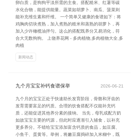
卵白质，是狗狗平淡所需的主食。搭配糙米、红薯等碳
水化合物，能提供能量。蔬菜如胡萝卜、南瓜、菠菜则
能补充维生素和纤维。 一个简单又健康的食谱如下：将
鸡胸肉切块煮熟，加入煮熟的糙米和蒸熟的胡萝卜，再
加入少许橄榄油拌匀。这么的搭配既养分又易消化，符
合大无数狗狗。 上饶养花网 - 多肉植物,多肉植物大全,多
肉植
新闻动态
九个月宝宝补钙食谱保举
2026-06-21
九个月的宝宝正处于快速助长发育阶段，骨骼和牙齿的
发育需要富足的钙质。合理的饮食搭配不仅能补充钙
质，还能促进其他养分素的接纳。 当先，母乳或配方奶
如故宝宝主要的钙源，但此时应逐渐引入辅食，以补充
更多养分。不错给宝宝添加富含钙质的食品，如豆腐、
小鱼干、蛋黄等。举例，将嫩豆腐捣碎加入米糊中，既