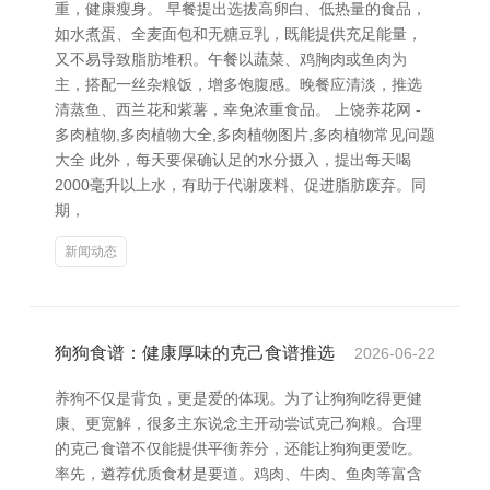
重，健康瘦身。 早餐提出选拔高卵白、低热量的食品，
如水煮蛋、全麦面包和无糖豆乳，既能提供充足能量，
又不易导致脂肪堆积。午餐以蔬菜、鸡胸肉或鱼肉为
主，搭配一丝杂粮饭，增多饱腹感。晚餐应清淡，推选
清蒸鱼、西兰花和紫薯，幸免浓重食品。 上饶养花网 -
多肉植物,多肉植物大全,多肉植物图片,多肉植物常见问题
大全 此外，每天要保确认足的水分摄入，提出每天喝
2000毫升以上水，有助于代谢废料、促进脂肪废弃。同
期，
新闻动态
狗狗食谱：健康厚味的克己食谱推选
2026-06-22
养狗不仅是背负，更是爱的体现。为了让狗狗吃得更健
康、更宽解，很多主东说念主开动尝试克己狗粮。合理
的克己食谱不仅能提供平衡养分，还能让狗狗更爱吃。
率先，遴荐优质食材是要道。鸡肉、牛肉、鱼肉等富含