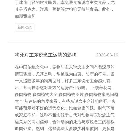
于建造门径的饮食民风。幸免喂食东说念主类食品，尤
其是巧克力、洋葱、葡萄等对狗狗无益的食品。此外，
如期驱虫和
新闻动态
狗死对主东说念主运势的影响
2026-06-16
在中国传统文化中，宠物与主东说念主之间有着深厚的
情谊琢磨，尤其是狗，常被视为由衷、防守的符号。当
一只追随多年的狗离世时，好多主东说念主会感到哀
吊，甚而挂牵这对我方的运势产生影响。 上饶养花网 -
多肉植物,多肉植物大全,多肉植物图片,多肉植物常见问题
大全 从迷信的角度来看，有些东说念主合计狗的死一火
可能预示着不好的运势变化，比如健康问题、财气下落
或家庭不和。这种不雅念源于古代对动物与东说念主气
运关系的高明信仰，合计动物的死活与东说念主的福祸
血肉邻接。然则，这些说法大多缺少科学依据，更多是