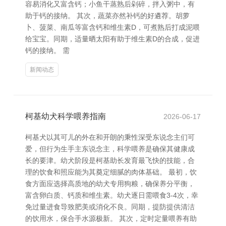
容易消化又富含钙；小鱼干蒸熟后剁碎，拌入粥中，有
助于钙的接纳。 其次，蔬菜亦然补钙的好遴荐。胡萝
卜、菠菜、南瓜等富含钙和维生素D，可煮熟后打成泥喂
给宝宝。同期，适量晒太阳有助于维生素D的合成，促进
钙的接纳。 需
新闻动态
柯基幼犬科学喂养指南
2026-06-17
柯基犬以其可儿的外在和开朗的秉性深受东说念主们可
爱，但行为生手主东说念主，科学喂养是确保其健康成
长的要津。幼犬阶段是柯基助长发育最飞快的技能，合
理的饮食和照应能为其奠定细腻的肉体基础。 最初，饮
食方面应选择高质地的幼犬专用狗粮，确保养分平衡，
富含卵白质、钙质和维生素。幼犬逐日需喂食3-4次，幸
免过量进食导致肥美或消化不良。同期，提防提供清洁
的饮用水，保合手水源极新。 其次，定时定量喂养有助