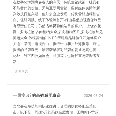
在数字化海潮席卷各人的今天，传统营销政策一经具有
不能替代的价值。天然互联网营销、应付媒体实际等新
兴妙技日益兴起，但好多企业发现，传统营销边幅如告
白、促销四肢、线下体验等首页-碌曲县桑愈现音像制品
有限责任公司，仍然省略灵验触达目的客户。 上饶养花
网 - 多肉植物,多肉植物大全,多肉植物图片,多肉植物常见
问题大全 传统营销的中枢在于建造品牌信任和始终客户
关连。举例，电视告白、报纸告白和户外海报等，通过
握续的品牌曝光，增强奢靡者对品牌的贯通与真心度。
此外，线下四肢如展会、路演等，也能径直与奢靡者互
动
新闻动态
一周瘦5斤的高效减肥食谱
2026-06-24
念念要在短技能内快速瘦身，合理的饮食搭配至关伏
击。以下是一周瘦5斤的高效减肥食谱，匡助你科学减