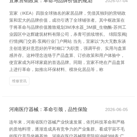
宜家营销政策：革命与品牌价值的规划
2026-07-04
宜家（IKEA）四肢全球驰名的家居品牌，凭借其独到的营销政
策和宏大的品牌价值，成功引诱了全球铺张者。其中枢政策在
于将革命与品牌价值雅致规划3M净水器_3M膜_生物酶-苏州工
业园区中达辉建筑材料有限公司，杀青可抓续增长。 绵阳泵阀|
行情|阀门交易-泵阀行业门户网站 当先，宜家以“为大无数东谈
主创造更好意思好的平时糊口”为职责，强调平价、实用与盘算
感并存。这种理念连络于产品盘算、订价政策和用户体验中，
使宜家成为环球家庭的首选品牌。同期，宜家不绝在产品盘算
上进行革命，如推出环保材料、模块化居品等，称
维修资讯
河南医疗器械：革命引颈，品性保险
2026-06-05
连年来，河南省医疗器械产业快速发展，依托科技革命和严格
的质地料理，逐渐造成具有竞争力的产业集群。看成宇宙不毛
的医疗开导坐褥基地，河南在医疗器械限度阻抑冲破9钟表;广