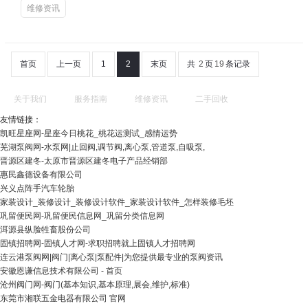
维修资讯
首页
上一页
1
2
末页
共
2
页
19
条记录
关于我们
服务指南
维修资讯
二手回收
友情链接：
凯旺星座网-星座今日桃花_桃花运测试_感情运势
芜湖泵阀网-水泵网|止回阀,调节阀,离心泵,管道泵,自吸泵,
晋源区建冬-太原市晋源区建冬电子产品经销部
惠民鑫德设备有限公司
兴义点阵手汽车轮胎
家装设计_装修设计_装修设计软件_家装设计软件_怎样装修毛坯
巩留便民网-巩留便民信息网_巩留分类信息网
洱源县纵脸牲畜股份公司
固镇招聘网-固镇人才网-求职招聘就上固镇人才招聘网
连云港泵阀网|阀门|离心泵|泵配件|为您提供最专业的泵阀资讯
安徽恩谦信息技术有限公司 - 首页
沧州阀门网-阀门(基本知识,基本原理,展会,维护,标准)
东莞市湘联五金电器有限公司 官网