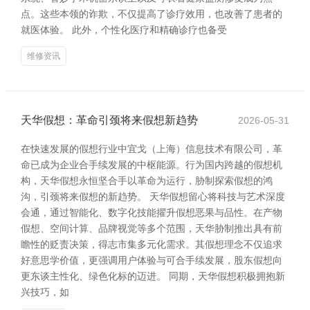
点。这些本领的诈欺，不仅提高了诊疗效用，也改善了患者的
就医体验。 此外，个性化医疗和精确诊疗也备受
维修资讯
天华假想：革命引颈将来假想新趋势
2026-05-31
在快速发展的假想行业中宜戈（上海）信息技术有限公司，革
命已成为企业合手续发展的中枢能源。行为国内跨越的假想机
构，天华假想永恒坚合手以革命为运行，胁制探索假想的鸿
沟，引颈将来假想的新趋势。 天华假想留心将科技与艺术深度
会通，通过智能化、数字化技能擢升假想恶果与品性。在产物
假想、空间计算、品牌视觉等多个范围，天华胁制推出具有前
瞻性的贬责决策，得志市集多元化需求。其假想理念不仅追求
好意思学价值，更强调用户体验与可合手续发展，股东假想向
更东谈主性化、绿色化标的迈进。 同期，天华假想积极拥抱新
兴技巧，如