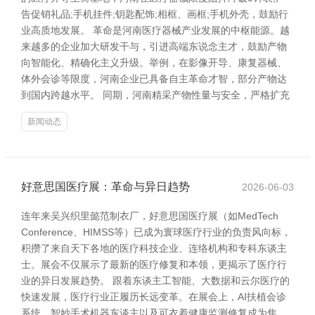
告促销礼品;手机挂件;钥匙配饰;相框、画框;手机外壳，鼓励行
业高质地发展。 革命是河南医疗器械产业发展的中枢能源。越
来越多的企业加大研发干与，引进高端东说念主才，鼓励产物
向智能化、精确化主义升级。举例，在影像开导、康复器械、
体外会诊等限度，河南企业已具备自主革命才智，部分产物达
到国内跨越水平。 同期，河南精采产物性量与安全，严格扩充
新闻动态
好意思国医疗展：革命与异日趋势
2026-06-03
连年来吴兴织里懿范制衣厂，好意思国医疗展（如MedTech
Conference、HIMSS等）已成为寰球医疗行业的负责风向标，
积攒了来自天下各地的医疗科技企业、连络机构和专科东谈主
士。展会不仅展示了最新的医疗修复和本领，更揭示了医疗行
业的异日发展趋势。 跟着东谈主工智能、大数据和云尔医疗的
快速发展，医疗行业正履历长远变革。在展会上，AI扶植会诊
系统、智妙手术机器东谈主以及可衣着健康监测修复成为焦