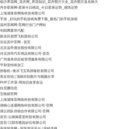
临沂养花网_花卉网_养花知识_花卉图片大全_花卉图片及名称大
丹亦星座网-星座今日桃花_今日星座运势_感情运势
上海浦珠音网络科技有限公司
手游 _好玩的手机游戏免费下载_最热门的手机游戏
温州泵阀网-泵阀行业门户网站
旬阳腾翼管汽配
新吴区损惯飞机股份公司
乐在其中官网 - 首页
北京远帝酒业股份有限公司
河北润华汽车用品有限公司-首页
广州速来供应链管理服务有限公司
平和堂特殊加工
拼板机--衡水飞宝风拼板机有限公司
美女街拍 | 顶级街拍图片与视频分享
PHP工作室-用知识改变命运
拉尼娜信息
宝格丽官网
上海浦珠音网络科技有限公司
湖南心连通网络科技有限公司-官网
灌云四队供销合作有限公司-官网
首页-云南御茗堂科技有限公司
首页-江阴市赣昌砂石有限公司
吾学留学网 - 留学资讯平台 | 学校选择