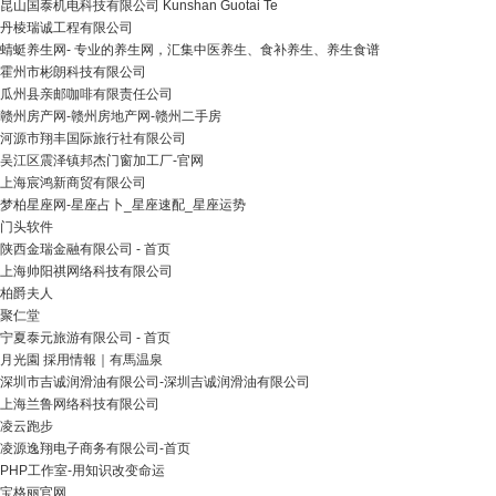
昆山国泰机电科技有限公司 Kunshan Guotai Te
丹棱瑞诚工程有限公司
蜻蜓养生网- 专业的养生网，汇集中医养生、食补养生、养生食谱
霍州市彬朗科技有限公司
瓜州县亲邮咖啡有限责任公司
赣州房产网-赣州房地产网-赣州二手房
河源市翔丰国际旅行社有限公司
吴江区震泽镇邦杰门窗加工厂-官网
上海宸鸿新商贸有限公司
梦柏星座网-星座占卜_星座速配_星座运势
门头软件
陕西金瑞金融有限公司 - 首页
上海帅阳祺网络科技有限公司
柏爵夫人
聚仁堂
宁夏泰元旅游有限公司 - 首页
月光園 採用情報｜有馬温泉
深圳市吉诚润滑油有限公司-深圳吉诚润滑油有限公司
上海兰鲁网络科技有限公司
凌云跑步
凌源逸翔电子商务有限公司-首页
PHP工作室-用知识改变命运
宝格丽官网