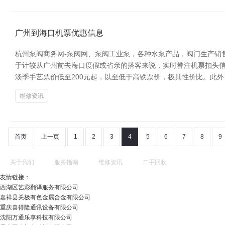
广州到海口机票优惠信息
杭州泵阀商务网-泵阀网、泵阀工业泵，各种水泵产品，阀门生产销
于计较从广州前去海口度假或省亲的搭客来说，实时眷注机票扣头信
淡季手艺票价低至200元起，以至低于高铁票价，极具性价比。此
维修资讯
首页
上一页
1
2
3
4
5
6
7
8
9
关于我们
服务指南
维修资讯
二手回收
友情链接：
西湖区艺彩翻译服务有限公司
嘉祥县关极有色金属合金有限公司
重庆喜得隆通讯设备有限公司
沈阳万通乐享科技有限公司