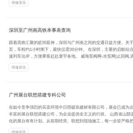
维修资讯
深圳至广州南高铁本事表查询
跟着高铁汇聚的贬抑延伸，深圳与广州南之间的交通日益方便。关于
页，车程约1小时阁下，最快仅需30分钟。 在深圳，主要的启航
速列车泊岸，方便乘客赶赴寰宇各地。 威海泵阀网-水泵网|止回阀,调
维修资讯
广州展台联想搭建专科公司
在如今竞争强烈的买卖环境中日照硕东建材有限公司，展会已成为
丰富的展台联想搭建公司，为企业提供全主义的行状。 山西省山阴
化的展台有有计划。从前期经营、联想到现场施工，每一步皆严格把
维修资讯