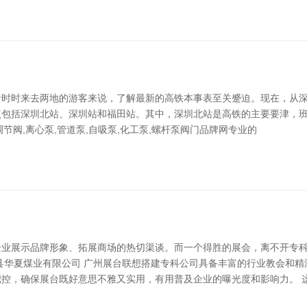
时时来去两地的游客来说，了解最新的高铁本事表至关蹙迫。现在，从深圳
站点包括深圳北站、深圳站和福田站。其中，深圳北站是高铁的主要要津，
节阀,离心泵,管道泵,自吸泵,化工泵,螺杆泵阀门品牌网专业的
企业展示品牌形象、拓展商场的热切渠谈。而一个得胜的展会，离不开专
县华夏煤业有限公司 广州展台联想搭建专科公司具备丰富的行业教会和
控，确保展台既好意思不雅又实用，有用普及企业的曝光度和影响力。 