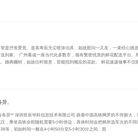
不管是抒发爱意、道喜寿辰无尘喷涂治具，如故慰问一又友，一束经心挑
送到家。 广州看成一座当代化多数市，领有繁密优质的鲜花配送平台。用
、婚典嘱咐，如故往时致意，皆能找到顺应的花款。 鲜花速递做事不仅
各异。
有各异** 深圳世辰华科信息技术有限公司 跟着中国高铁网罗的不停膨
汉，乘坐高铁全程随机需要5小时傍边，具体时间会把柄所选车次的不同
38等，初始时间一般在4小时50分至5小时30分之间。部