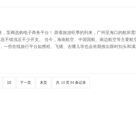
售，泵阀选购电子商务平台！ 跟着旅游旺季的到来，广州至海口的航班
息不错浅近不少开支。 当今，海南航空、中国国航、南边航空等主要航
外，一些在线旅行平台如携程、飞猪、去哪儿等也会依期推出限时扣头和满
10
下一页
末页
共
10
页
94
条记录