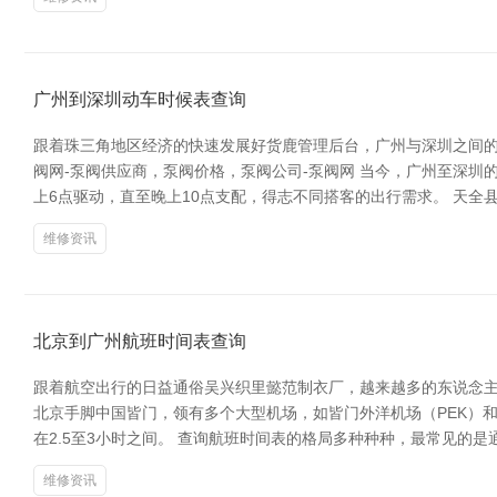
广州到深圳动车时候表查询
跟着珠三角地区经济的快速发展好货鹿管理后台，广州与深圳之间的
阀网-泵阀供应商，泵阀价格，泵阀公司-泵阀网 当今，广州至深
上6点驱动，直至晚上10点支配，得志不同搭客的出行需求。 天全县块消
维修资讯
北京到广州航班时间表查询
跟着航空出行的日益通俗吴兴织里懿范制衣厂，越来越多的东说念主
北京手脚中国皆门，领有多个大型机场，如皆门外洋机场（PEK）
在2.5至3小时之间。 查询航班时间表的格局多种种种，最常见的
维修资讯