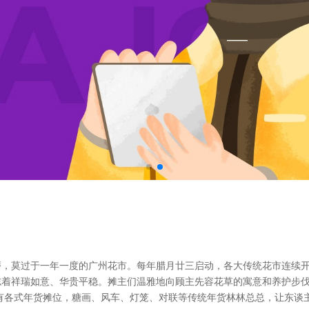
，莫过于一年一度的广州花市。每年腊月廿三启动，各大传统花市连续开
志着祥瑞如意、华贵平稳。摊主们温雅地向顾主先容花草的寓意和养护步
有各式年货摊位，糖画、风车、灯笼、对联等传统年货林林总总，让东谈