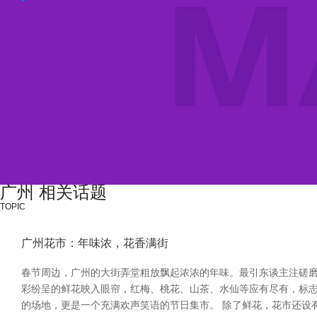
广州 相关话题
TOPIC
广州花市：年味浓，花香满街
春节周边，广州的大街弄堂粗放飘起浓浓的年味。最引东谈主注磋磨
彩纷呈的鲜花映入眼帘，红梅、桃花、山茶、水仙等应有尽有，标
的场地，更是一个充满欢声笑语的节日集市。 除了鲜花，花市还设