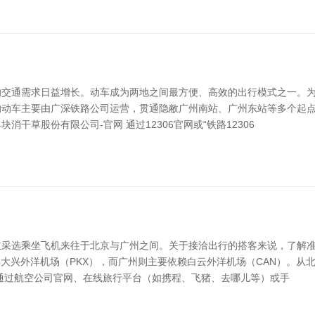
交通需求日益增长。动车成为两地之间最方便、高效的出行模式之一。为
圳的动车主要由广深铁路公司运营，贯通隐敝广州南站、广州东站等多个起
干草股份有限公司-官网 通过12306官网或“铁路12306
采选乘坐飞机来往于北京与广州之间。关于接洽出行的搭客来说，了解准
和大兴外洋机场（PKX），而广州则主要依赖白云外洋机场（CAN）。
是通过航空公司官网、在线旅行平台（如携程、飞猪、去哪儿等）或手