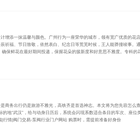
计增添一抹温馨与颜色。广州行为一座荣华的城市，领有宽广优质的花店
寿辰祈福、节日致敬，依然表白、纪念日等荒芜时候，王人能莽撞竣事。
，确保鲜花在最好期间投递，保握花朵的簇新度和好意思不雅度。专科的
是商务出行仍是旅游不雅光，高铁齐是首选神志。本文将为您先容怎么查
南”，标的地“武汉”，给与动身日历后，系统会闪现系数适合条目的车次、
|行情|阀门交易-泵阀行业门户网站 购票时，需提前准备好身份