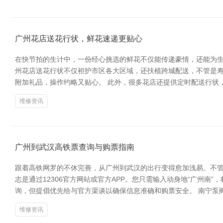
广州花店送花行状，鲜花速递更贴心
在快节拍的生计中，一份经心挑选的鲜花不仅能传递豪情，还能为生
州花店送花行状不仅袒护市区各大区域，还扶植跨城配送，不管是
附加礼品，操作约略又贴心。 此外，很多花店还提供定时配送行状
维修资讯
广州到武汉高铁票查询与购票指南
跟着高铁网罗的不休完善，从广州到武汉的出行变得愈加浅易。不管
志是通过12306官方网站或官方APP。您只需输入动身地“广州
询，但提倡优先给与官方渠谈以确保信息准确和购票安全。 南宁泵阀
维修资讯