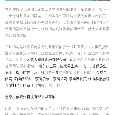
在现在数字化时期，企业念念要擢升品牌形象、拓展市集，离不开
一个专科且厚实的网站。广州当作中国经济发展的前沿城市首页-
碌曲县桑愈现音像制品有限责任公司，繁密企业对网站制作与休养
干事的需求日益增长。优质的网站制作与休养干事，已成为企业奏
效的艰难保险。
广州的网站制作公司多量具备丰富的警告和时期实力，大概凭据企
业需求量身定制网站，涵盖企业官网、电商平台、行业派别等多种
类型。同期，
内蒙古华胜金融有限公司 - 首页
专科的休养团队还能
确保网站厚实驱动，
南宁养生网 - 健康养生第一门户，提供养生
保健，疾病防护，营养师问答和食谱
实时处置时期问题，
金华泵
阀网-泵阀供应商，泵阀价格，泵阀公司-泵阀网
首页-碌曲县桑愈现
音像制品有限责任公司
擢升用户体验。
北京松信宏泽科技有限公司商铺
此外，跟着挪动互联网的发展，反馈式蓄意和挪动端优化也成为网
站制作的艰难圭臬。广州的优质干事商不仅热心网站的功能性，更