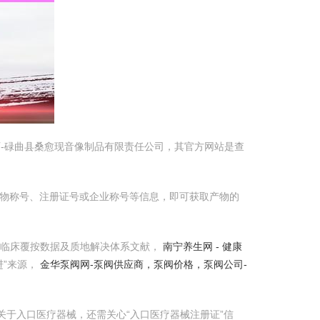
-碌曲县桑愈现音像制品有限责任公司，其官方网站是查
能，输入产物称号、注册证号或企业称号等信息，即可获取产物的
、临床覆按数据及质地解决体系文献，
南宁养生网 - 健康
进”来源，
金华泵阀网-泵阀供应商，泵阀价格，泵阀公司-
于入口医疗器械，还需关心“入口医疗器械注册证”信