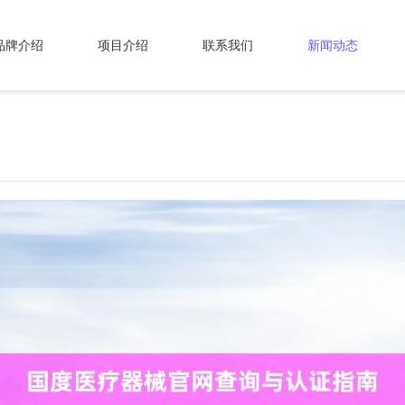
品牌介绍
项目介绍
联系我们
新闻动态