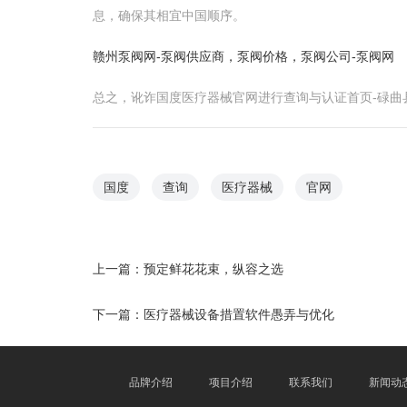
息，确保其相宜中国顺序。
赣州泵阀网-泵阀供应商，泵阀价格，泵阀公司-泵阀网
总之，讹诈国度医疗器械官网进行查询与认证首页-碌
国度
查询
医疗器械
官网
上一篇：
预定鲜花花束，纵容之选
下一篇：
医疗器械设备措置软件愚弄与优化
品牌介绍
项目介绍
联系我们
新闻动