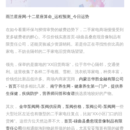
雨兰星座网-十二星座算命_运程预测_今日运势
在如今看重环保与揆情审势的破费趋势下，二手家电商场慢慢受到
更多破费者的醉心。不仅价钱实惠首页-碌曲县桑愈现音像制品有
限责任公司，还能灵验减少资源销耗。若是你正在寻找性价比高的
家电，不妨去隔邻的二手家电旧货商场望望。
领先，保举的是腹地的“XX旧货商场”，位于市中心隔邻，交通便
利。这里收集了各样二手电视、雪柜、洗衣机等家电，种类丰富，
价钱也比新品低许多。商场内商家宽阔，
内蒙古华胜金融有限公司
- 首页
不错多相比几家，
南宁养生网 - 健康养生第一门户，提供养
生保健，疾病防护，营养师问答和食谱
挑选质地较好的产物。
其次，
金华泵阀网-泵阀供应商，泵阀价格，泵阀公司-泵阀网
一些
大型社区左近也有微型的二手家电往复点，比如“XX小区门口的旧
货摊”。这些方位天然边界不大，
首页-碌曲县桑愈现音像制品有限
责任公司
但相通能淘到物超所值的妙品，尤其安妥预算有限的破费