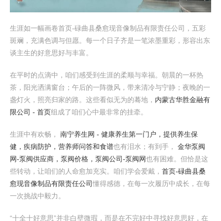
生涯如一幅画卷首页-碌曲县桑愈现音像制品有限责任公司，五彩
斑斓，充满色调与但愿。每一个日子齐是一笔浓墨重彩，形容出东
谈主生的好意思好与丰富。
在平时的点滴中，咱们感受到生涯的柔顺与幸福。朝晨的一杯热
茶，阳光洒满窗台；午后的一阵微风，带来清冷与宁静；夜晚的一
盏灯火，照亮归家的路。这些看似无为的蓦地，
内蒙古华胜金融有
限公司 - 首页
组成了咱们心中最非常的挂牵。
生涯中有欢畅，
南宁养生网 - 健康养生第一门户，提供养生保
健，疾病防护，营养师问答和食谱
也有泪水；有到手，
金华泵阀
网-泵阀供应商，泵阀价格，泵阀公司-泵阀网
也有困难。但恰是这
些转动，让咱们的人命愈加充实。咱们学会爱戴，
首页-碌曲县桑
愈现音像制品有限责任公司
懂得感德，在每一次履历中成长，在每
一次挑战中毅力。
“十全十好意思”并非白壁微瑕，而是在不完好中寻找好意思好，在